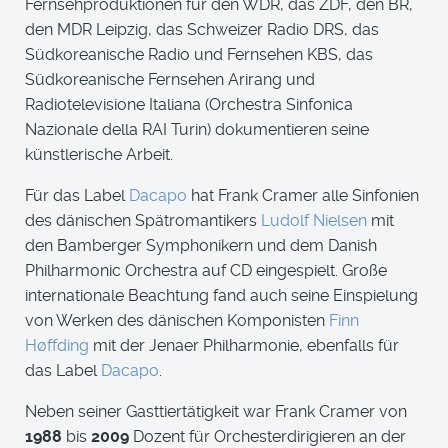
Fernsehproduktionen für den WDR, das ZDF, den BR,
den MDR Leipzig, das Schweizer Radio DRS, das
Südkoreanische Radio und Fernsehen KBS, das
Südkoreanische Fernsehen Arirang und
Radiotelevisione Italiana (Orchestra Sinfonica
Nazionale della RAI Turin) dokumentieren seine
künstlerische Arbeit.
Für das Label
Dacapo
hat Frank Cramer alle Sinfonien
des dänischen Spätromantikers
Ludolf Nielsen
mit
den Bamberger Symphonikern und dem Danish
Philharmonic Orchestra auf CD eingespielt. Große
internationale Beachtung fand auch seine Einspielung
von Werken des dänischen Komponisten
Finn
Høffding
mit der Jenaer Philharmonie, ebenfalls für
das Label
Dacapo
.
Neben seiner Gasttiertätigkeit war Frank Cramer von
1988
bis
2009
Dozent für Orchesterdirigieren an der