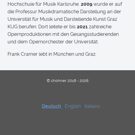
Hochschule für Musik Karlsruhe.
2009
wurde er auf
die Professur Musikdramatische Darstellung an der
Universität für Musik und Darstellende Kunst Graz
KUG berufen. Dort leitete er bis
2021
zahlreiche
Opernproduktionen mit den Gesangsstudierenden
und dem Opernorchester der Universität.
Frank Cramer lebt in München und Graz.
© chohner 2018 - 2026
Deutsch
English
Italiano