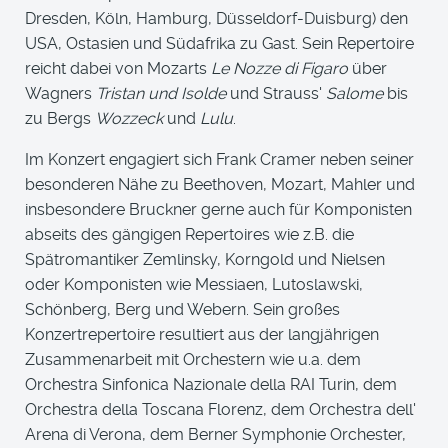
Dresden, Köln, Hamburg, Düsseldorf-Duisburg) den
USA, Ostasien und Südafrika zu Gast. Sein Repertoire
reicht dabei von Mozarts
Le Nozze di Figaro
über
Wagners
Tristan und Isolde
und Strauss'
Salome
bis
zu Bergs
Wozzeck
und
Lulu
.
Im Konzert engagiert sich Frank Cramer neben seiner
besonderen Nähe zu Beethoven, Mozart, Mahler und
insbesondere Bruckner gerne auch für Komponisten
abseits des gängigen Repertoires wie z.B. die
Spätromantiker Zemlinsky, Korngold und Nielsen
oder Komponisten wie Messiaen, Lutoslawski,
Schönberg, Berg und Webern. Sein großes
Konzertrepertoire resultiert aus der langjährigen
Zusammenarbeit mit Orchestern wie u.a. dem
Orchestra Sinfonica Nazionale della RAI Turin, dem
Orchestra della Toscana Florenz, dem Orchestra dell'
Arena di Verona, dem Berner Symphonie Orchester,